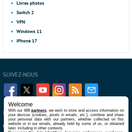
Livres photos
Switch 2
VPN
Windows 11
iPhone 17
SUIVEZ-NOUS
Facebook
Twitter
Youtube
Instagram
RSS
Newsletter
Welcome
With our 488
partners
, we wish to store and access information on
ENTREPRISE
À PROPOS
your devices (cookies, pixels in emails, etc.), combine and share
your personal data with our partners, whether collected on this
website or in our emails, already held by some of us, or obtained
Qui sommes nous
La rédaction
later, including in other contexts.