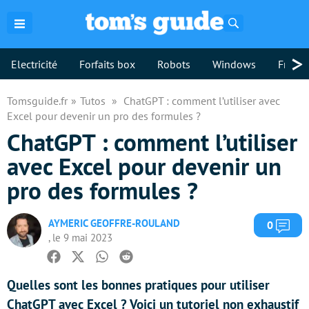
Rechercher
>
Electricité
Forfaits box
Robots
Windows
Freebo
Tomsguide.fr
Tutos
ChatGPT : comment l’utiliser avec
Excel pour devenir un pro des formules ?
ChatGPT : comment l’utiliser
avec Excel pour devenir un
pro des formules ?
AYMERIC GEOFFRE-ROULAND
Com
0
, le 9 mai 2023
Facebook
Twitter
Whatsapp
Reddit
Quelles sont les bonnes pratiques pour utiliser
ChatGPT avec Excel ? Voici un tutoriel non exhaustif