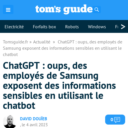
Rechercher
>
Electricité
Forfaits box
Robots
Windows
Freebo
Tomsguide.fr
Actualité
ChatGPT : oups, des employés de
Samsung exposent des informations sensibles en utilisant le
chatbot
ChatGPT : oups, des
employés de Samsung
exposent des informations
sensibles en utilisant le
chatbot
DAVID DOUÏEB
Com
0
, le 4 avril 2023