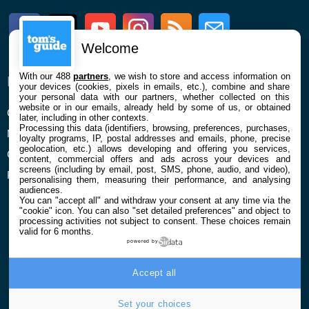
Facebook
Twitter
Youtube
Instagram
RSS
Newsletter
Welcome
With our 488
partners
, we wish to store and access information on
ENTREPRISE
À PROPOS
your devices (cookies, pixels in emails, etc.), combine and share
your personal data with our partners, whether collected on this
website or in our emails, already held by some of us, or obtained
Qui sommes nous
La rédaction
later, including in other contexts.
Processing this data (identifiers, browsing, preferences, purchases,
Mentions légales et CGU
Contact
loyalty programs, IP, postal addresses and emails, phone, precise
geolocation, etc.) allows developing and offering you services,
Confidentialité et Cookies
content, commercial offers and ads across your devices and
screens (including by email, post, SMS, phone, audio, and video),
Préférences cookies
personalising them, measuring their performance, and analysing
audiences.
You can "accept all" and withdraw your consent at any time via the
"cookie" icon
. You can also "set detailed preferences" and object to
processing activities not subject to consent. These choices remain
valid for 6 months.
powered by
© 2026 Galaxie Media Tous droits réservés
Accept all
Set your choices