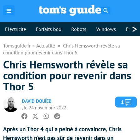
Rechercher
>
Electricité
Forfaits box
Robots
Windows
Freebo
Tomsguide.fr
Actualité
Chris Hemsworth révèle sa
condition pour revenir dans Thor 5
Chris Hemsworth révèle sa
condition pour revenir dans
Thor 5
DAVID DOUÏEB
Com
1
, le 24 novembre 2022
Facebook
Twitter
Whatsapp
Reddit
Après un Thor 4 qui a peiné à convaincre, Chris
Hemsworth n’est pas sûr de revenir dans un