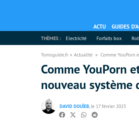
ACTU
GUIDES D’
THÈMES :
Electricité
Forfaits box
Rob
Tomsguide.fr
Actualité
Comme YouPorn et 
Comme YouPorn et 
nouveau système de
DAVID DOUÏEB
, le 17 février 2023
Facebook
Twitter
Whatsapp
Reddit