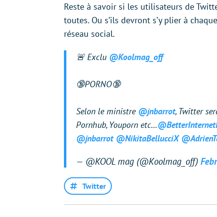
Reste à savoir si les utilisateurs de Twi
toutes. Ou s’ils devront s’y plier à chaqu
réseau social.
🚨 Exclu
@Koolmag_off
🔞PORNO🔞
Selon le ministre
@jnbarrot
, Twitter s
Pornhub, Youporn etc…
@BetterInternet
@jnbarrot
@NikitaBellucciX
@AdrienT
— @KOOL mag (@Koolmag_off)
Febr
Twitter