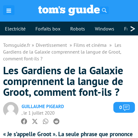
Rechercher
>
Electricité
Forfaits box
Robots
Windows
Freebo
Tomsguide.fr
Divertissement
Films et cinéma
Les
Gardiens de la Galaxie comprennent la langue de Groot,
comment font-ils ?
Les Gardiens de la Galaxie
comprennent la langue de
Groot, comment font-ils ?
GUILLAUME PIGEARD
Com
0
, le 1 juillet 2020
Facebook
Twitter
Whatsapp
Reddit
« Je s’appelle Groot ». La seule phrase que prononce