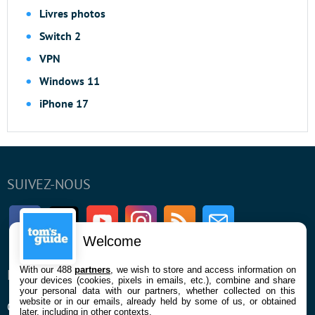
Livres photos
Switch 2
VPN
Windows 11
iPhone 17
SUIVEZ-NOUS
Facebook
Twitter
Youtube
Instagram
RSS
Newsletter
Welcome
With our 488
partners
, we wish to store and access information on
ENTREPRISE
À PROPOS
your devices (cookies, pixels in emails, etc.), combine and share
your personal data with our partners, whether collected on this
website or in our emails, already held by some of us, or obtained
Qui sommes nous
La rédaction
later, including in other contexts.