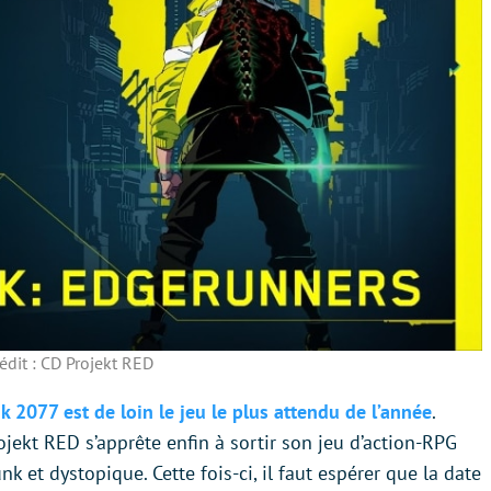
édit : CD Projekt RED
k 2077 est de loin
le jeu le plus attendu de l’année
.
ekt RED s’apprête enfin à sortir son jeu d’action-RPG
et dystopique. Cette fois-ci, il faut espérer que la date