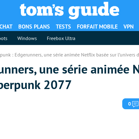
ACHAT
BONS PLANS
TESTS
FORFAIT MOBILE
VPN
ots
Windows
Freebox Ultra
punk : Edgerunners, une série animée Netflix basée sur l’univers
unners, une série animée N
Cyberpunk 2077
0