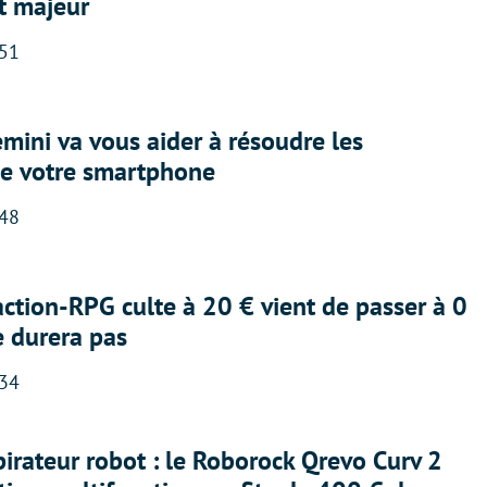
t majeur
:51
ini va vous aider à résoudre les
e votre smartphone
:48
action-RPG culte à 20 € vient de passer à 0
e durera pas
:34
irateur robot : le Roborock Qrevo Curv 2