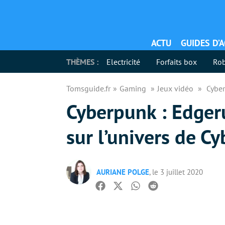
ACTU
GUIDES D’
THÈMES :
Electricité
Forfaits box
Rob
Tomsguide.fr
Gaming
Jeux vidéo
Cyber
Cyberpunk : Edger
sur l’univers de 
AURIANE POLGE
, le 3 juillet 2020
Facebook
Twitter
Whatsapp
Reddit