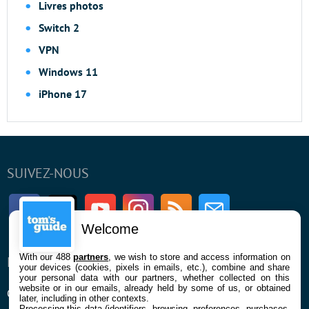
Livres photos
Switch 2
VPN
Windows 11
iPhone 17
SUIVEZ-NOUS
Facebook
Twitter
Youtube
Instagram
RSS
Newsletter
Welcome
With our 488
partners
, we wish to store and access information on
ENTREPRISE
À PROPOS
your devices (cookies, pixels in emails, etc.), combine and share
your personal data with our partners, whether collected on this
website or in our emails, already held by some of us, or obtained
Qui sommes nous
La rédaction
later, including in other contexts.
Processing this data (identifiers, browsing, preferences, purchases,