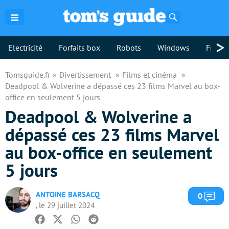
Rechercher
>
Electricité
Forfaits box
Robots
Windows
Freebo
Tomsguide.fr
Divertissement
Films et cinéma
Deadpool & Wolverine a dépassé ces 23 films Marvel au box-
office en seulement 5 jours
Deadpool & Wolverine a
dépassé ces 23 films Marvel
au box-office en seulement
5 jours
ANTOINE BARSACQ
Com
0
, le 29 juillet 2024
Facebook
Twitter
Whatsapp
Reddit