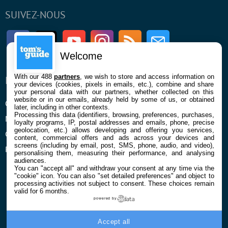
SUIVEZ-NOUS
Facebook
Twitter
Youtube
Instagram
RSS
Newsletter
Welcome
With our 488
partners
, we wish to store and access information on
ENTREPRISE
À PROPOS
your devices (cookies, pixels in emails, etc.), combine and share
your personal data with our partners, whether collected on this
website or in our emails, already held by some of us, or obtained
Qui sommes nous
La rédaction
later, including in other contexts.
Processing this data (identifiers, browsing, preferences, purchases,
Mentions légales et CGU
Contact
loyalty programs, IP, postal addresses and emails, phone, precise
geolocation, etc.) allows developing and offering you services,
Confidentialité et Cookies
content, commercial offers and ads across your devices and
screens (including by email, post, SMS, phone, audio, and video),
Préférences cookies
personalising them, measuring their performance, and analysing
audiences.
You can "accept all" and withdraw your consent at any time via the
"cookie" icon
. You can also "set detailed preferences" and object to
processing activities not subject to consent. These choices remain
valid for 6 months.
powered by
© 2026 Galaxie Media Tous droits réservés
Accept all