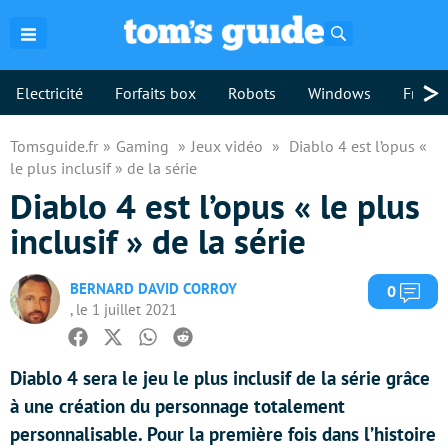
Rechercher
>
Electricité
Forfaits box
Robots
Windows
Freebo
Tomsguide.fr
Gaming
Jeux vidéo
Diablo 4 est l’opus «
le plus inclusif » de la série
Diablo 4 est l’opus « le plus
inclusif » de la série
BERNARD DAVID CORROY
Com
0
, le 1 juillet 2021
Facebook
Twitter
Whatsapp
Reddit
Diablo 4 sera le jeu le plus inclusif de la série grâce
à une création du personnage totalement
personnalisable. Pour la première fois dans l’histoire