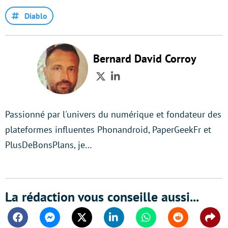
Diablo
Bernard David Corroy
Twitter
LinkedIn
Passionné par l'univers du numérique et fondateur des
plateformes influentes Phonandroid, PaperGeekFr et
PlusDeBonsPlans, je…
La rédaction vous conseille aussi...
Facebook
Messenger
Twitter
Linkedin
Whatsapp
Reddit
Shar