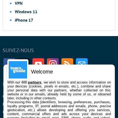
VPN
Windows 11
iPhone 17
SUIVEZ-NOUS
Facebook
Twitter
Youtube
Instagram
RSS
Newsletter
Welcome
With our 488
partners
, we wish to store and access information on
ENTREPRISE
À PROPOS
your devices (cookies, pixels in emails, etc.), combine and share
your personal data with our partners, whether collected on this
website or in our emails, already held by some of us, or obtained
Qui sommes nous
La rédaction
later, including in other contexts.
Processing this data (identifiers, browsing, preferences, purchases,
Mentions légales et CGU
Contact
loyalty programs, IP, postal addresses and emails, phone, precise
geolocation, etc.) allows developing and offering you services,
Confidentialité et Cookies
content, commercial offers and ads across your devices and
screens (including by email, post, SMS, phone, audio, and video),