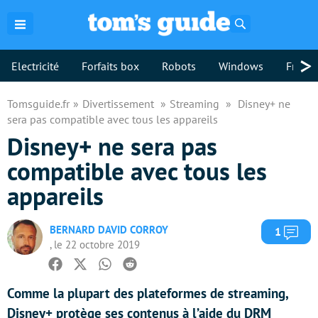
Rechercher
>
Electricité
Forfaits box
Robots
Windows
Freebo
Tomsguide.fr
Divertissement
Streaming
Disney+ ne
sera pas compatible avec tous les appareils
Disney+ ne sera pas
compatible avec tous les
appareils
BERNARD DAVID CORROY
Com
1
, le 22 octobre 2019
Facebook
Twitter
Whatsapp
Reddit
Comme la plupart des plateformes de streaming,
Disney+ protège ses contenus à l’aide du DRM