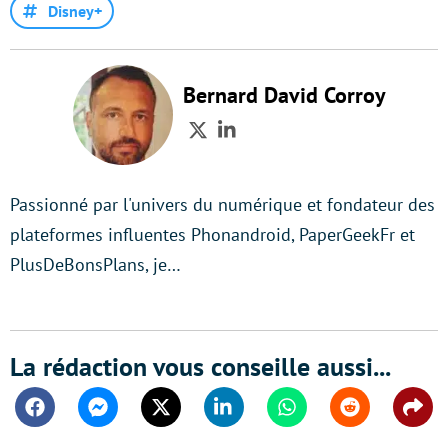
Disney+
Bernard David Corroy
Twitter
LinkedIn
Passionné par l'univers du numérique et fondateur des
plateformes influentes Phonandroid, PaperGeekFr et
PlusDeBonsPlans, je…
La rédaction vous conseille aussi...
Facebook
Messenger
Twitter
Linkedin
Whatsapp
Reddit
Shar