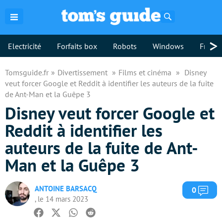
Rechercher
>
Electricité
Forfaits box
Robots
Windows
Freebo
Tomsguide.fr
Divertissement
Films et cinéma
Disney
veut forcer Google et Reddit à identifier les auteurs de la fuite
de Ant-Man et la Guêpe 3
Disney veut forcer Google et
Reddit à identifier les
auteurs de la fuite de Ant-
Man et la Guêpe 3
ANTOINE BARSACQ
Com
0
, le 14 mars 2023
Facebook
Twitter
Whatsapp
Reddit