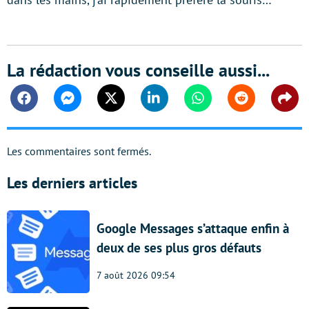
La rédaction vous conseille aussi...
Facebook
Messenger
Twitter
Linkedin
Whatsapp
Reddit
Shar
Les commentaires sont fermés.
Les derniers articles
Google Messages s’attaque enfin à
deux de ses plus gros défauts
7 août 2026 09:54