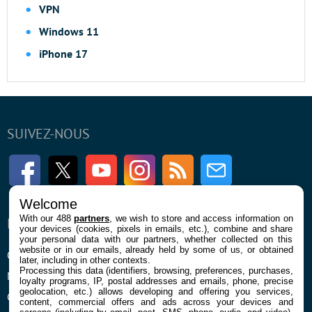
VPN
Windows 11
iPhone 17
SUIVEZ-NOUS
Facebook
Twitter
Youtube
Instagram
RSS
Newsletter
Welcome
With our 488
partners
, we wish to store and access information on
ENTREPRISE
À PROPOS
your devices (cookies, pixels in emails, etc.), combine and share
your personal data with our partners, whether collected on this
website or in our emails, already held by some of us, or obtained
Qui sommes nous
La rédaction
later, including in other contexts.
Processing this data (identifiers, browsing, preferences, purchases,
Mentions légales et CGU
Contact
loyalty programs, IP, postal addresses and emails, phone, precise
geolocation, etc.) allows developing and offering you services,
Confidentialité et Cookies
content, commercial offers and ads across your devices and