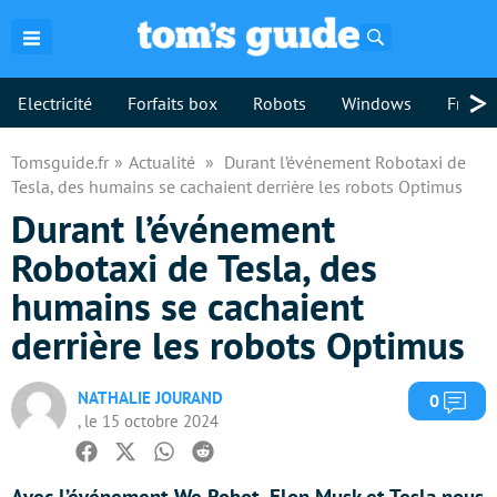
Rechercher
>
Electricité
Forfaits box
Robots
Windows
Freebo
Tomsguide.fr
Actualité
Durant l’événement Robotaxi de
Tesla, des humains se cachaient derrière les robots Optimus
Durant l’événement
Robotaxi de Tesla, des
humains se cachaient
derrière les robots Optimus
NATHALIE JOURAND
Com
0
, le 15 octobre 2024
Facebook
Twitter
Whatsapp
Reddit