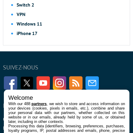
Switch 2
VPN
Windows 11
iPhone 17
SUIVEZ-NOUS
Facebook
Twitter
Youtube
Instagram
RSS
Newsletter
Welcome
With our 488
partners
, we wish to store and access information on
ENTREPRISE
À PROPOS
your devices (cookies, pixels in emails, etc.), combine and share
your personal data with our partners, whether collected on this
website or in our emails, already held by some of us, or obtained
Qui sommes nous
La rédaction
later, including in other contexts.
Processing this data (identifiers, browsing, preferences, purchases,
Mentions légales et CGU
Contact
loyalty programs, IP, postal addresses and emails, phone, precise