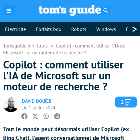
Rechercher
>
Electricité
Forfaits box
Robots
Windows
Freebo
Tomsguide.fr
Tutos
Copilot : comment utiliser l’IA de
Microsoft sur un moteur de recherche ?
Copilot : comment utiliser
l’IA de Microsoft sur un
moteur de recherche ?
DAVID DOUÏEB
Com
2
, le 1 juillet 2024
Facebook
Twitter
Whatsapp
Reddit
Tout le monde peut désormais utiliser Copilot (ex
Bing Chat), l’agent conversationnel de Microsoft