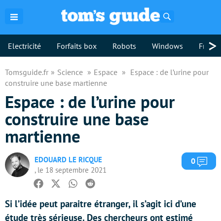
Rechercher
>
Electricité
Forfaits box
Robots
Windows
Freebo
Tomsguide.fr
Science
Espace
Espace : de l’urine pour
construire une base martienne
Espace : de l’urine pour
construire une base
martienne
EDOUARD LE RICQUE
Com
0
, le 18 septembre 2021
Facebook
Twitter
Whatsapp
Reddit
Si l’idée peut paraitre étranger, il s’agit ici d’une
étude très sérieuse. Des chercheurs ont estimé