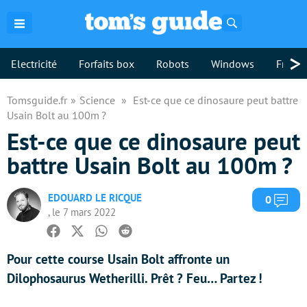
Rechercher
>
Electricité
Forfaits box
Robots
Windows
Freebo
Tomsguide.fr
Science
Est-ce que ce dinosaure peut battre
Usain Bolt au 100m ?
Est-ce que ce dinosaure peut
battre Usain Bolt au 100m ?
EDOUARD LE RICQUE
Com
0
, le 7 mars 2022
Facebook
Twitter
Whatsapp
Reddit
Pour cette course Usain Bolt affronte un
Dilophosaurus Wetherilli. Prêt ? Feu… Partez !