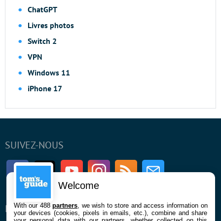
ChatGPT
Livres photos
Switch 2
VPN
Windows 11
iPhone 17
SUIVEZ-NOUS
Facebook
Twitter
Youtube
Instagram
RSS
Newsletter
Welcome
With our 488
partners
, we wish to store and access information on
ENTREPRISE
À PROPOS
your devices (cookies, pixels in emails, etc.), combine and share
your personal data with our partners, whether collected on this