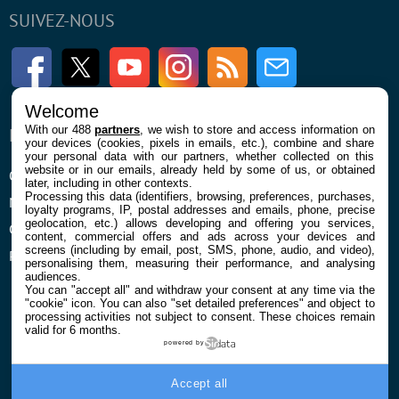
SUIVEZ-NOUS
Facebook
Twitter
Youtube
Instagram
RSS
Newsletter
Welcome
With our 488
partners
, we wish to store and access information on
ENTREPRISE
À PROPOS
your devices (cookies, pixels in emails, etc.), combine and share
your personal data with our partners, whether collected on this
website or in our emails, already held by some of us, or obtained
Qui sommes nous
La rédaction
later, including in other contexts.
Processing this data (identifiers, browsing, preferences, purchases,
Mentions légales et CGU
Contact
loyalty programs, IP, postal addresses and emails, phone, precise
geolocation, etc.) allows developing and offering you services,
Confidentialité et Cookies
content, commercial offers and ads across your devices and
screens (including by email, post, SMS, phone, audio, and video),
Préférences cookies
personalising them, measuring their performance, and analysing
audiences.
You can "accept all" and withdraw your consent at any time via the
"cookie" icon
. You can also "set detailed preferences" and object to
processing activities not subject to consent. These choices remain
valid for 6 months.
powered by
© 2026 Galaxie Media Tous droits réservés
Accept all