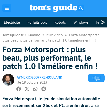
Rechercher
>
Electricité
Forfaits box
Robots
Windows
Freebo
Tomsguide.fr
Gaming
Jeux vidéo
Forza Motorsport :
plus beau, plus performant, le patch 1.0 l’améliore enfin !
Forza Motorsport : plus
beau, plus performant, le
patch 1.0 l’améliore enfin !
AYMERIC GEOFFRE-ROULAND
Com
0
, le 18 octobre 2023
Facebook
Twitter
Whatsapp
Reddit
Forza Motorsport, le jeu de simulation automobile
sorti récemment sur Xbox et PC, a enfin droit à sa