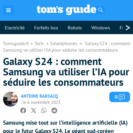
Rechercher
>
Electricité
Forfaits box
Robots
Windows
Freebo
Tomsguide.fr
Tech
Smartphones
Galaxy S24 : comment
Samsung va utiliser l’IA pour séduire les consommateurs
Galaxy S24 : comment
Samsung va utiliser l’IA pour
séduire les consommateurs
ANTOINE BARSACQ
Com
0
, le 6 novembre 2023
Facebook
Twitter
Whatsapp
Reddit
Samsung mise tout sur l’intelligence artificielle (IA)
pour le futur Galaxy S24. Le géant sud-coréen