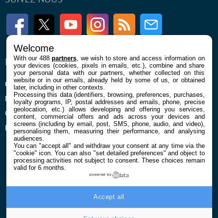
Facebook
Twitter
Youtube
Instagram
RSS
Newsletter
Welcome
With our 488
partners
, we wish to store and access information on
ENTREPRISE
À PROPOS
your devices (cookies, pixels in emails, etc.), combine and share
your personal data with our partners, whether collected on this
website or in our emails, already held by some of us, or obtained
Qui sommes nous
La rédaction
later, including in other contexts.
Processing this data (identifiers, browsing, preferences, purchases,
Mentions légales et CGU
Contact
loyalty programs, IP, postal addresses and emails, phone, precise
geolocation, etc.) allows developing and offering you services,
Confidentialité et Cookies
content, commercial offers and ads across your devices and
screens (including by email, post, SMS, phone, audio, and video),
Préférences cookies
personalising them, measuring their performance, and analysing
audiences.
You can "accept all" and withdraw your consent at any time via the
"cookie" icon
. You can also "set detailed preferences" and object to
processing activities not subject to consent. These choices remain
valid for 6 months.
powered by
© 2026 Galaxie Media Tous droits réservés
Accept all