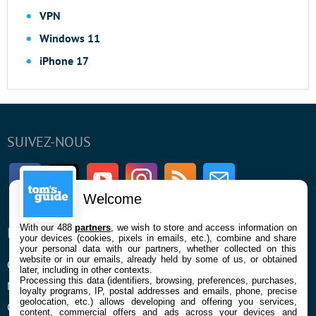
VPN
Windows 11
iPhone 17
SUIVEZ-NOUS
Facebook
Twitter
Youtube
Instagram
RSS
Newsletter
Welcome
With our 488
partners
, we wish to store and access information on
ENTREPRISE
À PROPOS
your devices (cookies, pixels in emails, etc.), combine and share
your personal data with our partners, whether collected on this
website or in our emails, already held by some of us, or obtained
Qui sommes nous
La rédaction
later, including in other contexts.
Processing this data (identifiers, browsing, preferences, purchases,
Mentions légales et CGU
Contact
loyalty programs, IP, postal addresses and emails, phone, precise
geolocation, etc.) allows developing and offering you services,
Confidentialité et Cookies
content, commercial offers and ads across your devices and