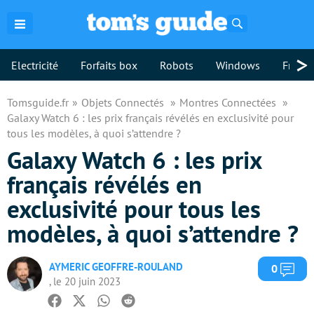
Rechercher
>
Electricité
Forfaits box
Robots
Windows
Freebo
Tomsguide.fr
Objets Connectés
Montres Connectées
Galaxy Watch 6 : les prix français révélés en exclusivité pour
tous les modèles, à quoi s’attendre ?
Galaxy Watch 6 : les prix
français révélés en
exclusivité pour tous les
modèles, à quoi s’attendre ?
AYMERIC GEOFFRE-ROULAND
Com
0
, le 20 juin 2023
Facebook
Twitter
Whatsapp
Reddit