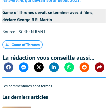
Ice and Fire
, qui devrait sortir début 2021.
Game of Thrones devait se terminer avec 3 films,
déclare George R.R. Martin
Source : SCREEN RANT
Game of Thrones
La rédaction vous conseille aussi...
Facebook
Messenger
Twitter
Linkedin
Whatsapp
Reddit
Shar
Les commentaires sont fermés.
Les derniers articles