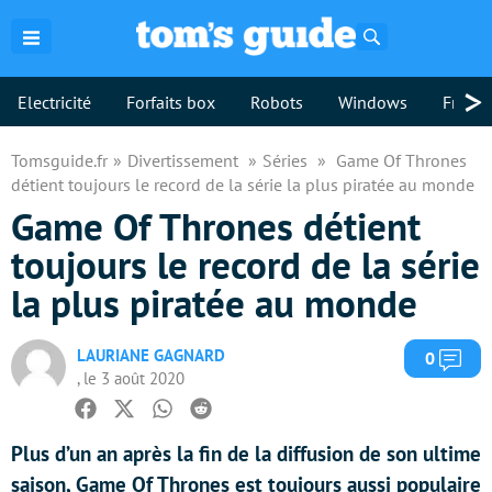
Rechercher
>
Electricité
Forfaits box
Robots
Windows
Freebo
Tomsguide.fr
Divertissement
Séries
Game Of Thrones
détient toujours le record de la série la plus piratée au monde
Game Of Thrones détient
toujours le record de la série
la plus piratée au monde
LAURIANE GAGNARD
Com
0
, le 3 août 2020
Facebook
Twitter
Whatsapp
Reddit
Plus d’un an après la fin de la diffusion de son ultime
saison, Game Of Thrones est toujours aussi populaire