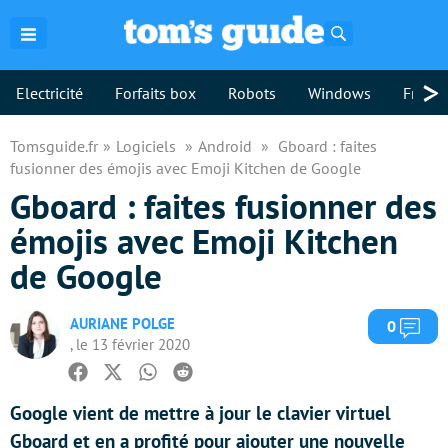
Rechercher
>
Electricité
Forfaits box
Robots
Windows
Freebo
Tomsguide.fr
Logiciels
Android
Gboard : faites
fusionner des émojis avec Emoji Kitchen de Google
Gboard : faites fusionner des
émojis avec Emoji Kitchen
de Google
AURIANE POLGE
Com
0
, le 13 février 2020
Facebook
Twitter
Whatsapp
Reddit
Google vient de mettre à jour le clavier virtuel
Gboard et en a profité pour ajouter une nouvelle