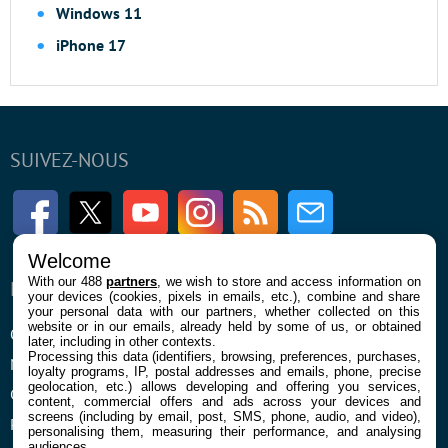
Windows 11
iPhone 17
SUIVEZ-NOUS
Facebook
Twitter
Youtube
Instagram
RSS
Newsletter
Welcome
With our 488
partners
, we wish to store and access information on
ENTREPRISE
À PROPOS
your devices (cookies, pixels in emails, etc.), combine and share
your personal data with our partners, whether collected on this
website or in our emails, already held by some of us, or obtained
Qui sommes nous
La rédaction
later, including in other contexts.
Processing this data (identifiers, browsing, preferences, purchases,
Mentions légales et CGU
Contact
loyalty programs, IP, postal addresses and emails, phone, precise
geolocation, etc.) allows developing and offering you services,
Confidentialité et Cookies
content, commercial offers and ads across your devices and
screens (including by email, post, SMS, phone, audio, and video),
Préférences cookies
personalising them, measuring their performance, and analysing
audiences.