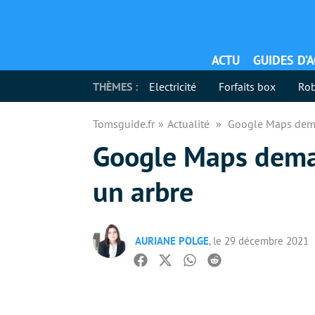
ACTU
GUIDES D’
THÈMES :
Electricité
Forfaits box
Rob
Tomsguide.fr
Actualité
Google Maps dema
Google Maps dema
un arbre
AURIANE POLGE
, le 29 décembre 2021
Facebook
Twitter
Whatsapp
Reddit