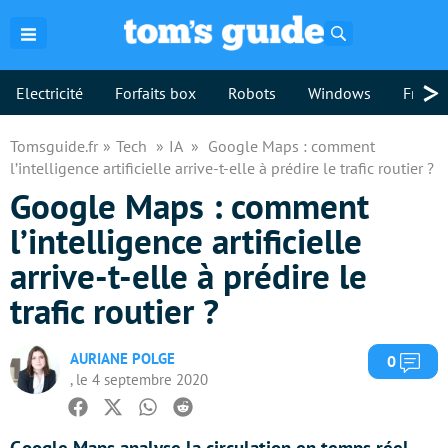
Rechercher
>
Electricité
Forfaits box
Robots
Windows
Freebo
Tomsguide.fr
Tech
IA
Google Maps : comment
l’intelligence artificielle arrive-t-elle à prédire le trafic routier ?
Google Maps : comment
l’intelligence artificielle
arrive-t-elle à prédire le
trafic routier ?
AURIANE POLGE
Com
0
, le 4 septembre 2020
Facebook
Twitter
Whatsapp
Reddit