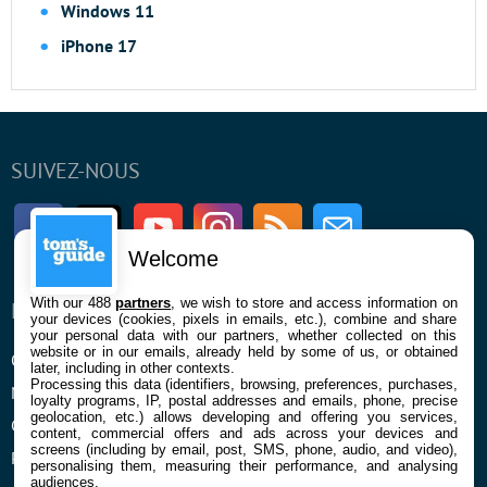
Windows 11
iPhone 17
SUIVEZ-NOUS
Facebook
Twitter
Youtube
Instagram
RSS
Newsletter
Welcome
With our 488
partners
, we wish to store and access information on
ENTREPRISE
À PROPOS
your devices (cookies, pixels in emails, etc.), combine and share
your personal data with our partners, whether collected on this
website or in our emails, already held by some of us, or obtained
Qui sommes nous
La rédaction
later, including in other contexts.
Processing this data (identifiers, browsing, preferences, purchases,
Mentions légales et CGU
Contact
loyalty programs, IP, postal addresses and emails, phone, precise
geolocation, etc.) allows developing and offering you services,
Confidentialité et Cookies
content, commercial offers and ads across your devices and
screens (including by email, post, SMS, phone, audio, and video),
Préférences cookies
personalising them, measuring their performance, and analysing
audiences.