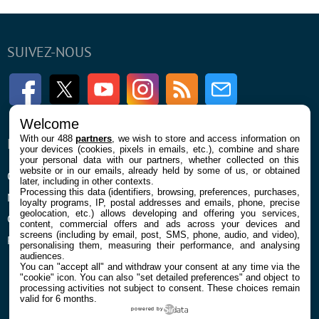
SUIVEZ-NOUS
Facebook
Twitter
Youtube
Instagram
RSS
Newsletter
Welcome
With our 488
partners
, we wish to store and access information on
ENTREPRISE
À PROPOS
your devices (cookies, pixels in emails, etc.), combine and share
your personal data with our partners, whether collected on this
website or in our emails, already held by some of us, or obtained
Qui sommes nous
La rédaction
later, including in other contexts.
Processing this data (identifiers, browsing, preferences, purchases,
Mentions légales et CGU
Contact
loyalty programs, IP, postal addresses and emails, phone, precise
geolocation, etc.) allows developing and offering you services,
Confidentialité et Cookies
content, commercial offers and ads across your devices and
screens (including by email, post, SMS, phone, audio, and video),
Préférences cookies
personalising them, measuring their performance, and analysing
audiences.
You can "accept all" and withdraw your consent at any time via the
"cookie" icon
. You can also "set detailed preferences" and object to
processing activities not subject to consent. These choices remain
valid for 6 months.
powered by