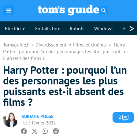
Rechercher
>
Electricité
Forfaits box
Robots
Windows
Freebo
Tomsguide.fr
Divertissement
Films et cinéma
Harry
Potter : pourquoi l’un des personnages les plus puissants est-
il absent des films ?
Harry Potter : pourquoi l’un
des personnages les plus
puissants est-il absent des
films ?
AURIANE POLGE
Com
2
, le 3 février 2022
Facebook
Twitter
Whatsapp
Reddit