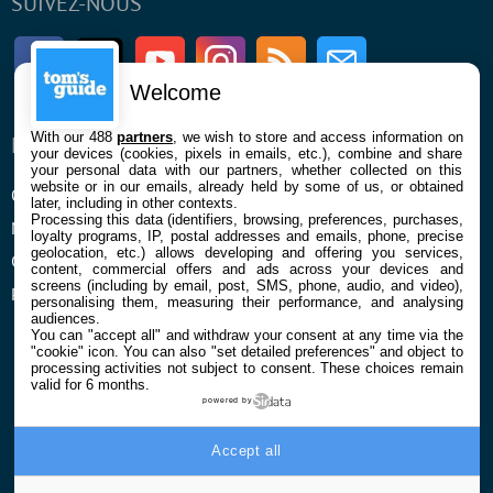
SUIVEZ-NOUS
Facebook
Twitter
Youtube
Instagram
RSS
Newsletter
Welcome
With our 488
partners
, we wish to store and access information on
ENTREPRISE
À PROPOS
your devices (cookies, pixels in emails, etc.), combine and share
your personal data with our partners, whether collected on this
website or in our emails, already held by some of us, or obtained
Qui sommes nous
La rédaction
later, including in other contexts.
Processing this data (identifiers, browsing, preferences, purchases,
Mentions légales et CGU
Contact
loyalty programs, IP, postal addresses and emails, phone, precise
geolocation, etc.) allows developing and offering you services,
Confidentialité et Cookies
content, commercial offers and ads across your devices and
screens (including by email, post, SMS, phone, audio, and video),
Préférences cookies
personalising them, measuring their performance, and analysing
audiences.
You can "accept all" and withdraw your consent at any time via the
"cookie" icon
. You can also "set detailed preferences" and object to
processing activities not subject to consent. These choices remain
valid for 6 months.
powered by
© 2026 Galaxie Media Tous droits réservés
Accept all