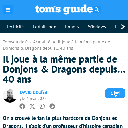
Rechercher
>
Electricité
Forfaits box
Robots
Windows
Freebo
Tomsguide.fr
Actualité
Il joue à la même partie de
Donjons & Dragons depuis… 40 ans
Il joue à la même partie de
Donjons & Dragons depuis…
40 ans
DAVID DOUÏEB
Com
1
, le 4 mai 2022
Facebook
Twitter
Whatsapp
Reddit
On a trouvé le fan le plus hardcore de Donjons et
Dragons. Il s’agit d’un professeur d’histoire canadien