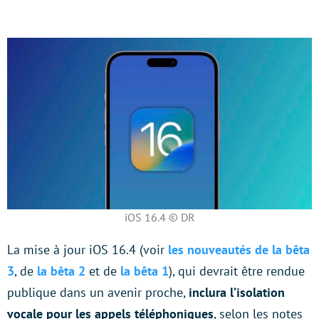
iOS 16.4 © DR
La mise à jour iOS 16.4 (voir
les nouveautés de la bêta
3
, de
la bêta 2
et de
la bêta 1
), qui devrait être rendue
publique dans un avenir proche,
inclura l’isolation
vocale pour les appels téléphoniques
, selon les notes