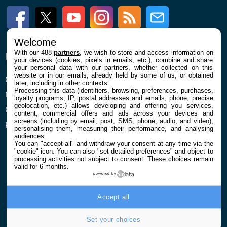
Facebook
Twitter
Youtube
Instagram
RSS
Newsletter
Welcome
With our 488
partners
, we wish to store and access information on
ENTREPRISE
À PROPOS
your devices (cookies, pixels in emails, etc.), combine and share
your personal data with our partners, whether collected on this
website or in our emails, already held by some of us, or obtained
Qui sommes nous
La rédaction
later, including in other contexts.
Processing this data (identifiers, browsing, preferences, purchases,
Mentions légales et CGU
Contact
loyalty programs, IP, postal addresses and emails, phone, precise
geolocation, etc.) allows developing and offering you services,
Confidentialité et Cookies
content, commercial offers and ads across your devices and
screens (including by email, post, SMS, phone, audio, and video),
Préférences cookies
personalising them, measuring their performance, and analysing
audiences.
You can "accept all" and withdraw your consent at any time via the
"cookie" icon
. You can also "set detailed preferences" and object to
processing activities not subject to consent. These choices remain
valid for 6 months.
powered by
© 2026 Galaxie Media Tous droits réservés
Accept all
Set your choices