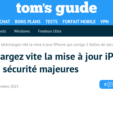
ACHAT
BONS PLANS
TESTS
FORFAIT MOBILE
VPN
ots
Windows
Freebox Ultra
: téléchargez vite la mise à jour iPhone qui corrige 2 failles de séc
hargez vite la mise à jour 
e sécurité majeures
0
ptembre 2023