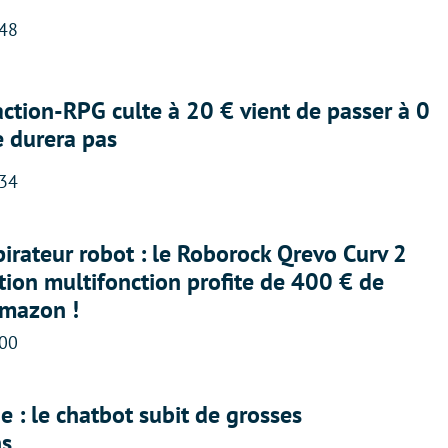
:48
action-RPG culte à 20 € vient de passer à 0
e durera pas
:34
irateur robot : le Roborock Qrevo Curv 2
ation multifonction profite de 400 € de
Amazon !
:00
 : le chatbot subit de grosses
ns