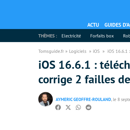
ACTU
GUIDES D’
THÈMES :
Electricité
Forfaits box
Rob
Tomsguide.fr
Logiciels
iOS
iOS 16.6.1 
iOS 16.6.1 : téléc
corrige 2 failles d
AYMERIC GEOFFRE-ROULAND
, le 8 se
Facebook
Twitter
Whatsapp
Reddit