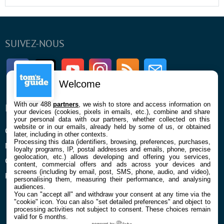
SUIVEZ-NOUS
Facebook
Twitter
Youtube
Instagram
RSS
Newsletter
Welcome
With our 488
partners
, we wish to store and access information on
ENTREPRISE
À PROPOS
your devices (cookies, pixels in emails, etc.), combine and share
your personal data with our partners, whether collected on this
website or in our emails, already held by some of us, or obtained
Qui sommes nous
La rédaction
later, including in other contexts.
Processing this data (identifiers, browsing, preferences, purchases,
Mentions légales et CGU
Contact
loyalty programs, IP, postal addresses and emails, phone, precise
geolocation, etc.) allows developing and offering you services,
Confidentialité et Cookies
content, commercial offers and ads across your devices and
screens (including by email, post, SMS, phone, audio, and video),
Préférences cookies
personalising them, measuring their performance, and analysing
audiences.
You can "accept all" and withdraw your consent at any time via the
"cookie" icon
. You can also "set detailed preferences" and object to
processing activities not subject to consent. These choices remain
valid for 6 months.
powered by