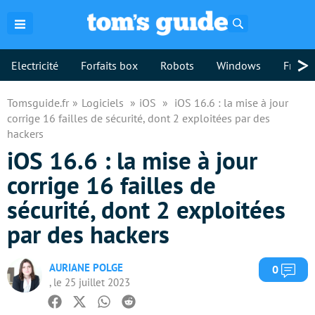
Rechercher
>
Electricité
Forfaits box
Robots
Windows
Freebo
Tomsguide.fr
Logiciels
iOS
iOS 16.6 : la mise à jour
corrige 16 failles de sécurité, dont 2 exploitées par des
hackers
iOS 16.6 : la mise à jour
corrige 16 failles de
sécurité, dont 2 exploitées
par des hackers
AURIANE POLGE
Com
0
, le 25 juillet 2023
Facebook
Twitter
Whatsapp
Reddit