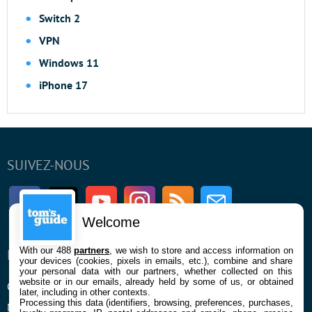
Switch 2
VPN
Windows 11
iPhone 17
SUIVEZ-NOUS
Facebook
Twitter
Youtube
Instagram
RSS
Newsletter
Welcome
With our 488
partners
, we wish to store and access information on
ENTREPRISE
À PROPOS
your devices (cookies, pixels in emails, etc.), combine and share
your personal data with our partners, whether collected on this
website or in our emails, already held by some of us, or obtained
Qui sommes nous
La rédaction
later, including in other contexts.
Processing this data (identifiers, browsing, preferences, purchases,
Mentions légales et CGU
Contact