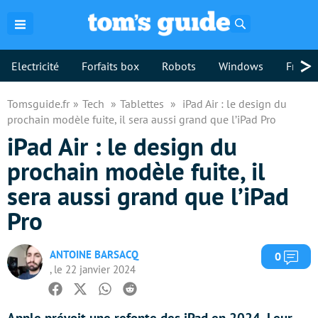
Rechercher
>
Electricité
Forfaits box
Robots
Windows
Freebo
Tomsguide.fr
Tech
Tablettes
iPad Air : le design du
prochain modèle fuite, il sera aussi grand que l’iPad Pro
iPad Air : le design du
prochain modèle fuite, il
sera aussi grand que l’iPad
Pro
ANTOINE BARSACQ
Com
0
, le 22 janvier 2024
Facebook
Twitter
Whatsapp
Reddit