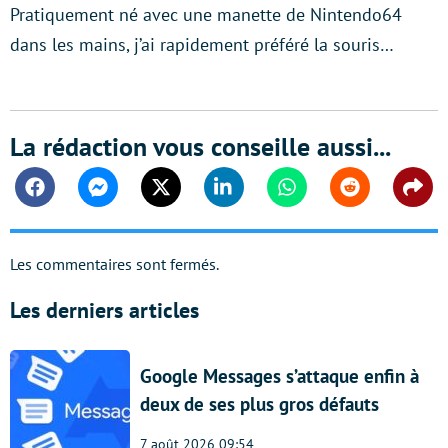
Pratiquement né avec une manette de Nintendo64
dans les mains, j’ai rapidement préféré la souris…
La rédaction vous conseille aussi...
Facebook
Messenger
Twitter
Linkedin
Whatsapp
Reddit
Shar
Les commentaires sont fermés.
Les derniers articles
Google Messages s’attaque enfin à
deux de ses plus gros défauts
7 août 2026 09:54