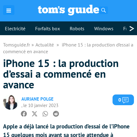
Rechercher
>
Electricité
Forfaits box
Robots
Windows
Freebo
Tomsguide.fr
Actualité
iPhone 15 : la production d’essai a
commencé en avance
iPhone 15 : la production
d’essai a commencé en
avance
AURIANE POLGE
Com
0
, le 10 janvier 2023
Facebook
Twitter
Whatsapp
Reddit
Apple a déjà lancé la production d’essai de l’iPhone
15 quelques mois avant sa sortie attendue à