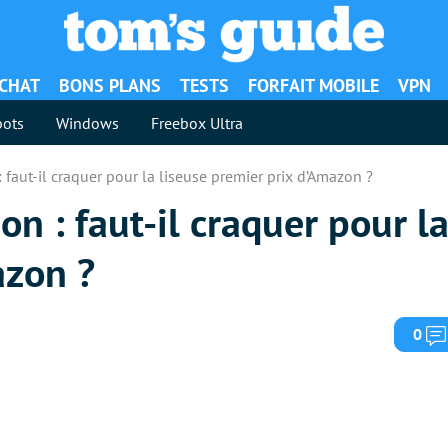
ACHAT
BONS PLANS
TESTS
FORFAIT MOBILE
VPN
ots
Windows
Freebox Ultra
 faut-il craquer pour la liseuse premier prix d’Amazon ?
n : faut-il craquer pour la
azon ?
0