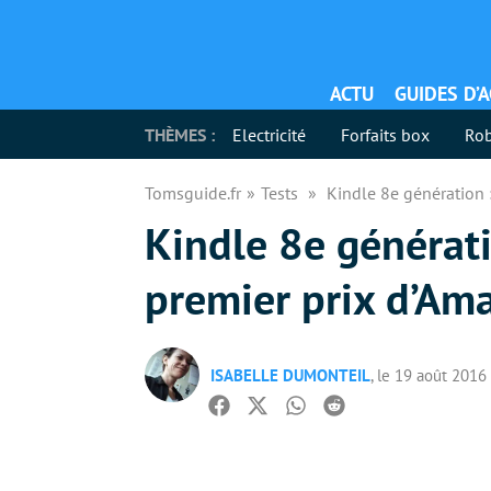
ACTU
GUIDES D’
THÈMES :
Electricité
Forfaits box
Rob
Tomsguide.fr
Tests
Kindle 8e génération :
Kindle 8e génératio
premier prix d’Am
ISABELLE DUMONTEIL
, le 19 août 2016
Facebook
Twitter
Whatsapp
Reddit