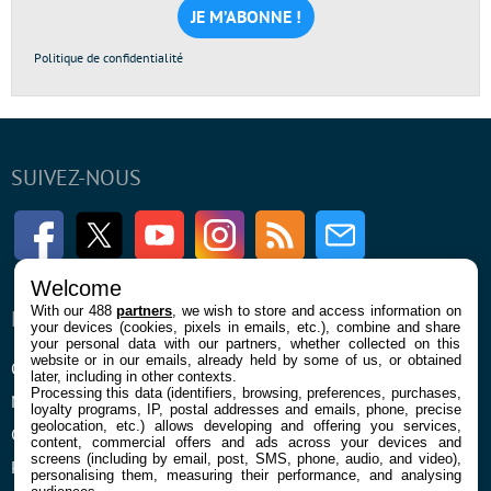
*
Politique de confidentialité
SUIVEZ-NOUS
Facebook
Twitter
Youtube
Instagram
RSS
Newsletter
Welcome
With our 488
partners
, we wish to store and access information on
ENTREPRISE
À PROPOS
your devices (cookies, pixels in emails, etc.), combine and share
your personal data with our partners, whether collected on this
website or in our emails, already held by some of us, or obtained
Qui sommes nous
La rédaction
later, including in other contexts.
Processing this data (identifiers, browsing, preferences, purchases,
Mentions légales et CGU
Contact
loyalty programs, IP, postal addresses and emails, phone, precise
geolocation, etc.) allows developing and offering you services,
Confidentialité et Cookies
content, commercial offers and ads across your devices and
screens (including by email, post, SMS, phone, audio, and video),
Préférences cookies
personalising them, measuring their performance, and analysing