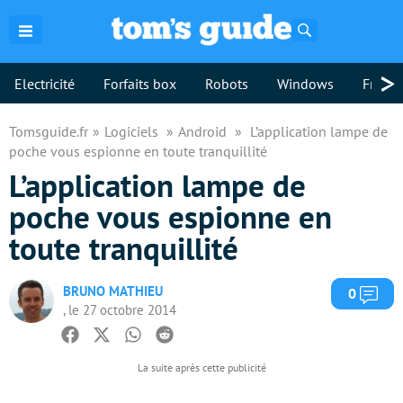
Rechercher
>
Electricité
Forfaits box
Robots
Windows
Freebo
Tomsguide.fr
Logiciels
Android
L’application lampe de
poche vous espionne en toute tranquillité
L’application lampe de
poche vous espionne en
toute tranquillité
BRUNO MATHIEU
Com
0
, le 27 octobre 2014
Facebook
Twitter
Whatsapp
Reddit