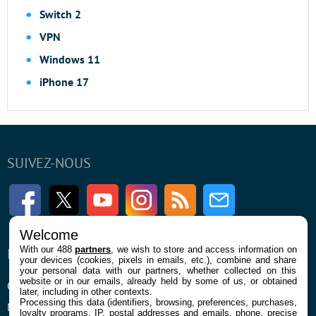
Switch 2
VPN
Windows 11
iPhone 17
SUIVEZ-NOUS
Facebook
Twitter
Youtube
Instagram
RSS
Newsletter
Welcome
With our 488
partners
, we wish to store and access information on
ENTREPRISE
À PROPOS
your devices (cookies, pixels in emails, etc.), combine and share
your personal data with our partners, whether collected on this
website or in our emails, already held by some of us, or obtained
Qui sommes nous
La rédaction
later, including in other contexts.
Processing this data (identifiers, browsing, preferences, purchases,
Mentions légales et CGU
Contact
loyalty programs, IP, postal addresses and emails, phone, precise