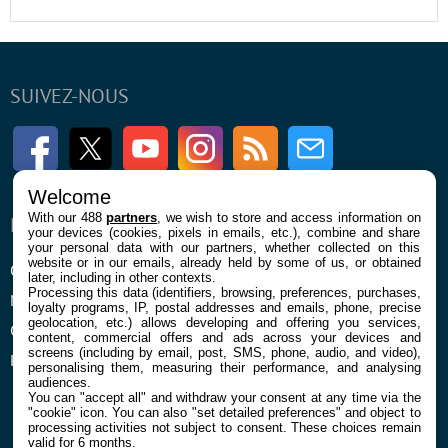
SUIVEZ-NOUS
Facebook
Twitter
Youtube
Instagram
RSS
Newsletter
Welcome
With our 488
partners
, we wish to store and access information on
ENTREPRISE
À PROPOS
your devices (cookies, pixels in emails, etc.), combine and share
your personal data with our partners, whether collected on this
website or in our emails, already held by some of us, or obtained
Qui sommes nous
La rédaction
later, including in other contexts.
Processing this data (identifiers, browsing, preferences, purchases,
Mentions légales et CGU
Contact
loyalty programs, IP, postal addresses and emails, phone, precise
geolocation, etc.) allows developing and offering you services,
Confidentialité et Cookies
content, commercial offers and ads across your devices and
screens (including by email, post, SMS, phone, audio, and video),
Préférences cookies
personalising them, measuring their performance, and analysing
audiences.
You can "accept all" and withdraw your consent at any time via the
"cookie" icon
. You can also "set detailed preferences" and object to
processing activities not subject to consent. These choices remain
valid for 6 months.