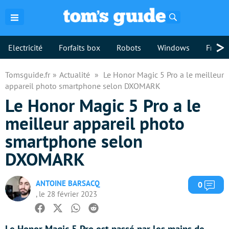
Rechercher
>
Electricité
Forfaits box
Robots
Windows
Freebo
Tomsguide.fr
Actualité
Le Honor Magic 5 Pro a le meilleur
appareil photo smartphone selon DXOMARK
Le Honor Magic 5 Pro a le
meilleur appareil photo
smartphone selon
DXOMARK
ANTOINE BARSACQ
Com
0
, le 28 février 2023
Facebook
Twitter
Whatsapp
Reddit