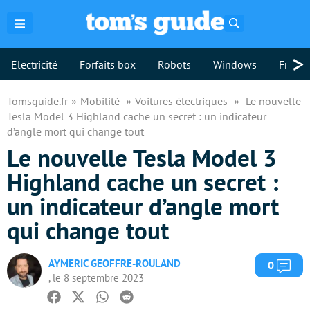
Rechercher
>
Electricité
Forfaits box
Robots
Windows
Freebo
Tomsguide.fr
Mobilité
Voitures électriques
Le nouvelle
Tesla Model 3 Highland cache un secret : un indicateur
d’angle mort qui change tout
Le nouvelle Tesla Model 3
Highland cache un secret :
un indicateur d’angle mort
qui change tout
AYMERIC GEOFFRE-ROULAND
Com
0
, le 8 septembre 2023
Facebook
Twitter
Whatsapp
Reddit