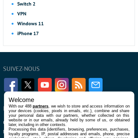
Switch 2
VPN
Windows 11
iPhone 17
SUIVEZ-NOUS
Facebook
Twitter
Youtube
Instagram
RSS
Newsletter
Welcome
With our 488
partners
, we wish to store and access information on
ENTREPRISE
À PROPOS
your devices (cookies, pixels in emails, etc.), combine and share
your personal data with our partners, whether collected on this
website or in our emails, already held by some of us, or obtained
Qui sommes nous
La rédaction
later, including in other contexts.
Processing this data (identifiers, browsing, preferences, purchases,
Mentions légales et CGU
Contact
loyalty programs, IP, postal addresses and emails, phone, precise