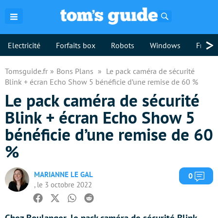
Rechercher
>
Electricité
Forfaits box
Robots
Windows
Freebo
Tomsguide.fr
Bons Plans
Le pack caméra de sécurité
Blink + écran Echo Show 5 bénéficie d’une remise de 60 %
Le pack caméra de sécurité
Blink + écran Echo Show 5
bénéficie d’une remise de 60
%
MARIANNE LE GAL
Com
0
, le 3 octobre 2022
Facebook
Twitter
Whatsapp
Reddit