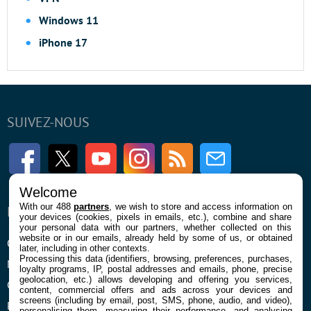
Windows 11
iPhone 17
SUIVEZ-NOUS
Facebook
Twitter
Youtube
Instagram
RSS
Newsletter
Welcome
With our 488
partners
, we wish to store and access information on
ENTREPRISE
À PROPOS
your devices (cookies, pixels in emails, etc.), combine and share
your personal data with our partners, whether collected on this
website or in our emails, already held by some of us, or obtained
Qui sommes nous
La rédaction
later, including in other contexts.
Processing this data (identifiers, browsing, preferences, purchases,
Mentions légales et CGU
Contact
loyalty programs, IP, postal addresses and emails, phone, precise
geolocation, etc.) allows developing and offering you services,
Confidentialité et Cookies
content, commercial offers and ads across your devices and
screens (including by email, post, SMS, phone, audio, and video),
Préférences cookies
personalising them, measuring their performance, and analysing