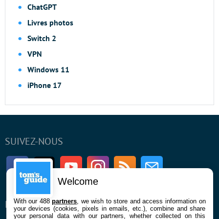
ChatGPT
Livres photos
Switch 2
VPN
Windows 11
iPhone 17
SUIVEZ-NOUS
Facebook
Twitter
Youtube
Instagram
RSS
Newsletter
Welcome
With our 488
partners
, we wish to store and access information on
ENTREPRISE
À PROPOS
your devices (cookies, pixels in emails, etc.), combine and share
your personal data with our partners, whether collected on this