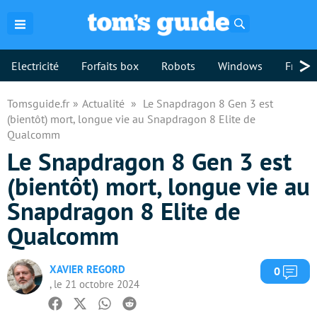
Rechercher
>
Electricité
Forfaits box
Robots
Windows
Freebo
Tomsguide.fr
Actualité
Le Snapdragon 8 Gen 3 est
(bientôt) mort, longue vie au Snapdragon 8 Elite de
Qualcomm
Le Snapdragon 8 Gen 3 est
(bientôt) mort, longue vie au
Snapdragon 8 Elite de
Qualcomm
XAVIER REGORD
Com
0
, le 21 octobre 2024
Facebook
Twitter
Whatsapp
Reddit