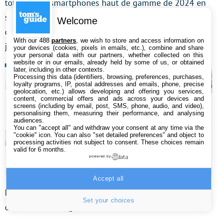
totalité des smartphones haut de gamme de 2024 en
seront équipés. D’ailleurs, le ROG Phone 8 Pro d’Asus,
Welcome
dont nous publierons le test dans les tout prochains
With our 488
partners
, we wish to store and access information on
jours, embarque lui aussi le Snapdragon 8 Gen 3.
your devices (cookies, pixels in emails, etc.), combine and share
your personal data with our partners, whether collected on this
website or in our emails, already held by some of us, or obtained
later, including in other contexts.
Processing this data (identifiers, browsing, preferences, purchases,
loyalty programs, IP, postal addresses and emails, phone, precise
geolocation, etc.) allows developing and offering you services,
content, commercial offers and ads across your devices and
screens (including by email, post, SMS, phone, audio, and video),
personalising them, measuring their performance, and analysing
audiences.
You can "accept all" and withdraw your consent at any time via the
"cookie" icon
. You can also "set detailed preferences" and object to
processing activities not subject to consent. These choices remain
valid for 6 months.
powered by
Accept all
Lors de l’annonce officielle du Snapdragon 8 Gen 3, en
Set your choices
octobre dernier, Qualcomm avait annoncé une
hausse