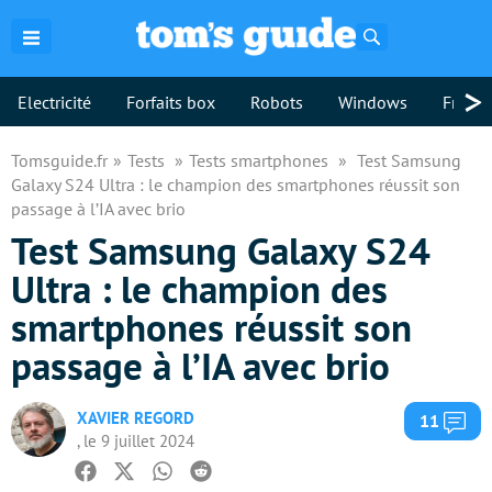
Rechercher
>
Electricité
Forfaits box
Robots
Windows
Freebo
Tomsguide.fr
Tests
Tests smartphones
Test Samsung
Galaxy S24 Ultra : le champion des smartphones réussit son
passage à l’IA avec brio
Test Samsung Galaxy S24
Ultra : le champion des
smartphones réussit son
passage à l’IA avec brio
XAVIER REGORD
Com
11
, le 9 juillet 2024
Facebook
Twitter
Whatsapp
Reddit