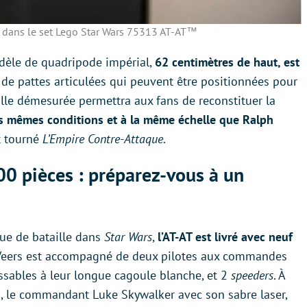
s dans le set Lego Star Wars 75313 AT-AT™
dèle de quadripode impérial,
62 centimètres de haut, est
e de pattes articulées qui peuvent être positionnées pour
aille démesurée permettra aux fans de reconstituer la
s mêmes conditions et à la même échelle que Ralph
t tourné
L’Empire Contre-Attaque
.
00 pièces : préparez-vous à un
que de bataille dans
Star Wars
,
l’AT-AT est livré avec neuf
al Veers est accompagné de deux pilotes aux commandes
sables à leur longue cagoule blanche, et 2
speeders
. À
ion, le commandant Luke Skywalker avec son sabre laser,