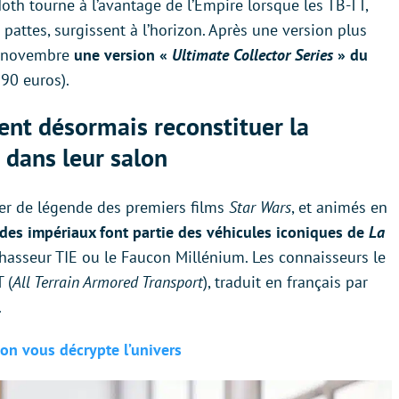
 Hoth tourne à l’avantage de l’Empire lorsque les TB-TT,
attes, surgissent à l’horizon. Après une version plus
26 novembre
une version «
Ultimate Collector Series
» du
90 euros).
nt désormais reconstituer la
e dans leur salon
er de légende des premiers films
Star Wars
, et animés en
des impériaux font partie des véhicules iconiques de
La
chasseur TIE ou le Faucon Millénium. Les connaisseurs le
 (
All Terrain Armored Transport
), traduit en français par
.
, on vous décrypte l’univers