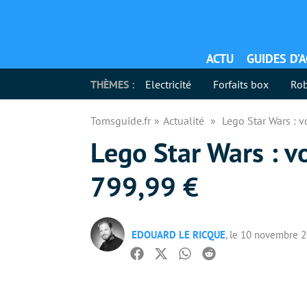
ACTU
GUIDES D’
THÈMES :
Electricité
Forfaits box
Rob
Tomsguide.fr
Actualité
Lego Star Wars : vo
Lego Star Wars : vo
799,99 €
EDOUARD LE RICQUE
, le 10 novembre 
Facebook
Twitter
Whatsapp
Reddit