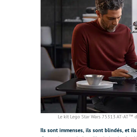
Le kit Lego Star Wars 75313 AT-AT™ de 
Ils sont immenses, ils sont blindés, et il