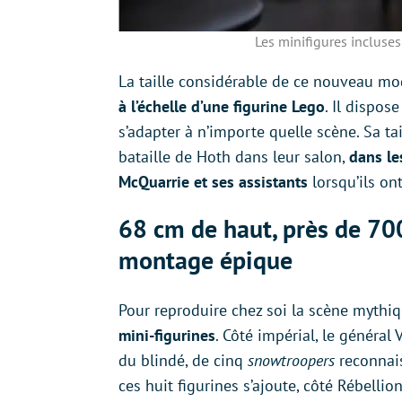
Les minifigures incluse
La taille considérable de ce nouveau mo
à l’échelle d’une figurine Lego
. Il dispos
s’adapter à n’importe quelle scène. Sa t
bataille de Hoth dans leur salon,
dans le
McQuarrie et ses assistants
lorsqu’ils on
68 cm de haut, près de 70
montage épique
Pour reproduire chez soi la scène mythi
mini-figurines
. Côté impérial, le génér
du blindé, de cinq
snowtroopers
reconnais
ces huit figurines s’ajoute, côté Rébell