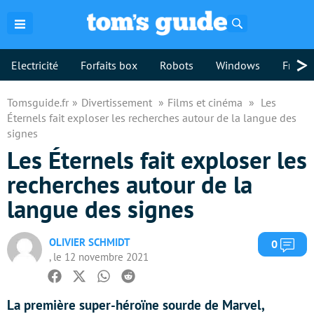
Rechercher
>
Electricité
Forfaits box
Robots
Windows
Freebo
Tomsguide.fr
Divertissement
Films et cinéma
Les
Éternels fait exploser les recherches autour de la langue des
signes
Les Éternels fait exploser les
recherches autour de la
langue des signes
OLIVIER SCHMIDT
Com
0
, le 12 novembre 2021
Facebook
Twitter
Whatsapp
Reddit
La première super-héroïne sourde de Marvel,