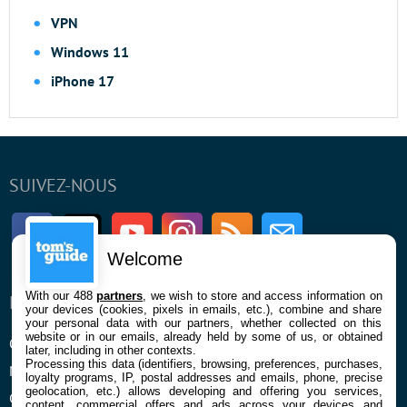
VPN
Windows 11
iPhone 17
SUIVEZ-NOUS
Facebook
Twitter
Youtube
Instagram
RSS
Newsletter
Welcome
With our 488
partners
, we wish to store and access information on
ENTREPRISE
À PROPOS
your devices (cookies, pixels in emails, etc.), combine and share
your personal data with our partners, whether collected on this
website or in our emails, already held by some of us, or obtained
Qui sommes nous
La rédaction
later, including in other contexts.
Processing this data (identifiers, browsing, preferences, purchases,
Mentions légales et CGU
Contact
loyalty programs, IP, postal addresses and emails, phone, precise
geolocation, etc.) allows developing and offering you services,
Confidentialité et Cookies
content, commercial offers and ads across your devices and