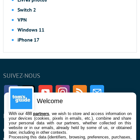
Switch 2
VPN
Windows 11
iPhone 17
SUIVEZ-NOUS
Facebook
Twitter
Youtube
Instagram
RSS
Newsletter
Welcome
With our 488
partners
, we wish to store and access information on
ENTREPRISE
À PROPOS
your devices (cookies, pixels in emails, etc.), combine and share
your personal data with our partners, whether collected on this
website or in our emails, already held by some of us, or obtained
Qui sommes nous
La rédaction
later, including in other contexts.
Processing this data (identifiers, browsing, preferences, purchases,
Mentions légales et CGU
Contact