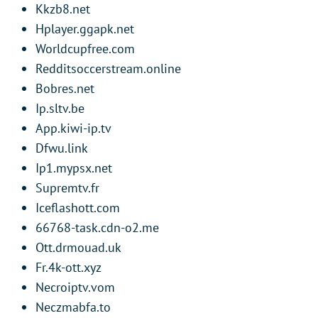
Kkzb8.net
Hplayer.ggapk.net
Worldcupfree.com
Redditsoccerstream.online
Bobres.net
Ip.sltv.be
App.kiwi-ip.tv
Dfwu.link
Ip1.mypsx.net
Supremtv.fr
Iceflashott.com
66768-task.cdn-o2.me
Ott.drmouad.uk
Fr.4k-ott.xyz
Necroiptv.vom
Neczmabfa.to