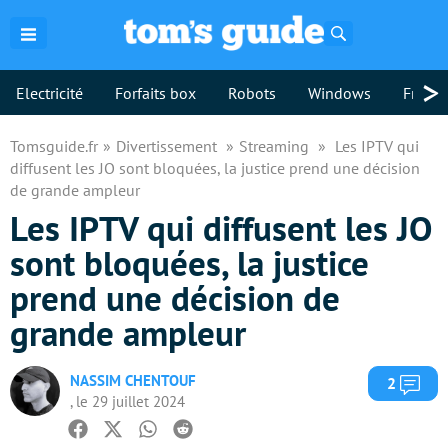
Rechercher
>
Electricité
Forfaits box
Robots
Windows
Freebo
Tomsguide.fr
Divertissement
Streaming
Les IPTV qui
diffusent les JO sont bloquées, la justice prend une décision
de grande ampleur
Les IPTV qui diffusent les JO
sont bloquées, la justice
prend une décision de
grande ampleur
NASSIM CHENTOUF
Com
2
, le 29 juillet 2024
Facebook
Twitter
Whatsapp
Reddit