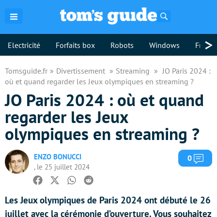
Rechercher
>
Electricité
Forfaits box
Robots
Windows
Freebo
Tomsguide.fr
Divertissement
Streaming
JO Paris 2024 :
où et quand regarder les Jeux olympiques en streaming ?
JO Paris 2024 : où et quand
regarder les Jeux
olympiques en streaming ?
ENZO BONUCCI
Com
0
, le 25 juillet 2024
Facebook
Twitter
Whatsapp
Reddit
Les Jeux olympiques de Paris 2024 ont débuté le 26
juillet avec la cérémonie d’ouverture. Vous souhaitez