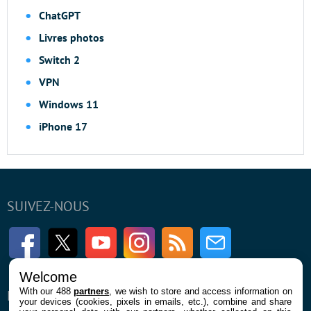
ChatGPT
Livres photos
Switch 2
VPN
Windows 11
iPhone 17
SUIVEZ-NOUS
Facebook
Twitter
Youtube
Instagram
RSS
Newsletter
Welcome
With our 488
partners
, we wish to store and access information on
ENTREPRISE
À PROPOS
your devices (cookies, pixels in emails, etc.), combine and share