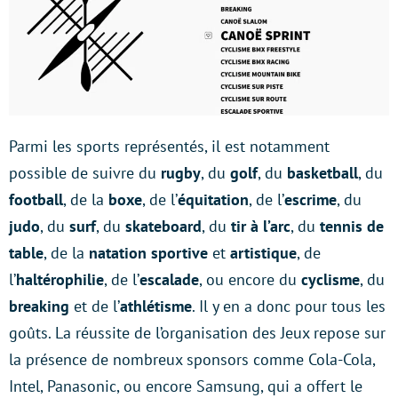
Parmi les sports représentés, il est notamment
possible de suivre du
rugby
, du
golf
, du
basketball
, du
football
, de la
boxe
, de l’
équitation
, de l’
escrime
, du
judo
, du
surf
, du
skateboard
, du
tir à l’arc
, du
tennis de
table
, de la
natation sportive
et
artistique
, de
l’
haltérophilie
, de l’
escalade
, ou encore du
cyclisme
, du
breaking
et de l’
athlétisme
. Il y en a donc pour tous les
goûts. La réussite de l’organisation des Jeux repose sur
la présence de nombreux sponsors comme Cola-Cola,
Intel, Panasonic, ou encore Samsung, qui a offert le