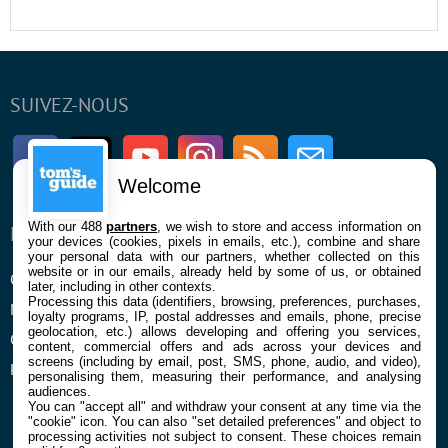
SUIVEZ-NOUS
Facebook
Twitter
Youtube
Instagram
RSS
Newsletter
Welcome
With our 488
partners
, we wish to store and access information on
ENTREPRISE
À PROPOS
your devices (cookies, pixels in emails, etc.), combine and share
your personal data with our partners, whether collected on this
website or in our emails, already held by some of us, or obtained
Qui sommes nous
La rédaction
later, including in other contexts.
Processing this data (identifiers, browsing, preferences, purchases,
Mentions légales et CGU
Contact
loyalty programs, IP, postal addresses and emails, phone, precise
geolocation, etc.) allows developing and offering you services,
Confidentialité et Cookies
content, commercial offers and ads across your devices and
screens (including by email, post, SMS, phone, audio, and video),
Préférences cookies
personalising them, measuring their performance, and analysing
audiences.
You can "accept all" and withdraw your consent at any time via the
"cookie" icon
. You can also "set detailed preferences" and object to
processing activities not subject to consent. These choices remain