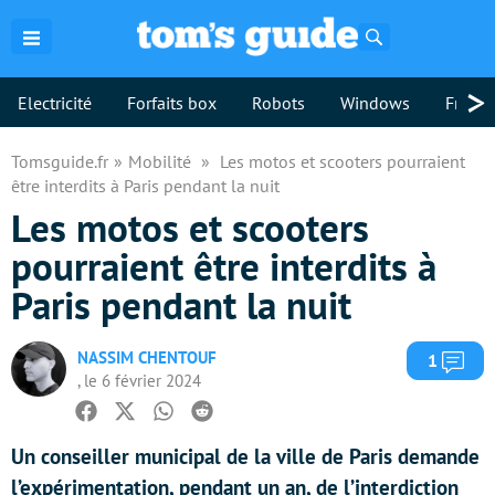
Rechercher
>
Electricité
Forfaits box
Robots
Windows
Freebo
Tomsguide.fr
Mobilité
Les motos et scooters pourraient
être interdits à Paris pendant la nuit
Les motos et scooters
pourraient être interdits à
Paris pendant la nuit
NASSIM CHENTOUF
Com
1
, le 6 février 2024
Facebook
Twitter
Whatsapp
Reddit
Un conseiller municipal de la ville de Paris demande
l’expérimentation, pendant un an, de l’interdiction