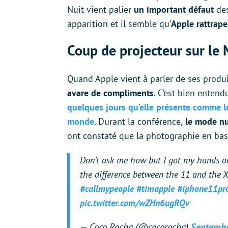
Nuit vient palier
un important défaut
de
apparition et il semble qu’
Apple rattrape
Coup de projecteur sur le
Quand Apple vient à parler de ses produit
avare de compliments
. C’est bien enten
quelques jours qu’elle présente comme l
monde
. Durant la conférence,
le mode nui
ont constaté que la photographie en bass
Don’t ask me how but I got my hands o
the difference between the 11 and the X 
#callmypeople
#timapple
#iphone11pr
pic.twitter.com/wZHn6ugRQv
— Coco Rocha (@cocorocha)
Septembe