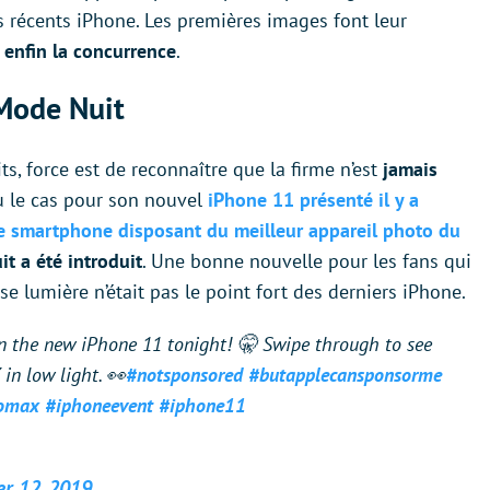
s récents iPhone. Les premières images font leur
 enfin la concurrence
.
 Mode Nuit
s, force est de reconnaître que la firme n’est
jamais
du le cas pour son nouvel
iPhone 11 présenté il y a
e smartphone disposant du meilleur appareil photo du
t a été introduit
. Une bonne nouvelle pour les fans qui
e lumière n’était pas le point fort des derniers iPhone.
n the new iPhone 11 tonight! 🤫 Swipe through to see
in low light. 👀
#notsponsored
#butapplecansponsorme
omax
#iphoneevent
#iphone11
r 12, 2019