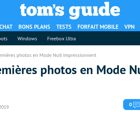
ACHAT
BONS PLANS
TESTS
FORFAIT MOBILE
VPN
ots
Windows
Freebox Ultra
remières photos en Mode Nuit impressionnent
remières photos en Mode N
0
 2019