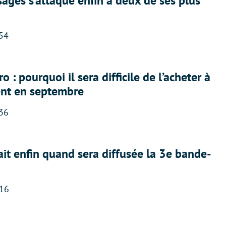
ges s’attaque enfin à deux de ses plus
:54
 : pourquoi il sera difficile de l’acheter à
nt en septembre
:36
ait enfin quand sera diffusée la 3e bande-
:16