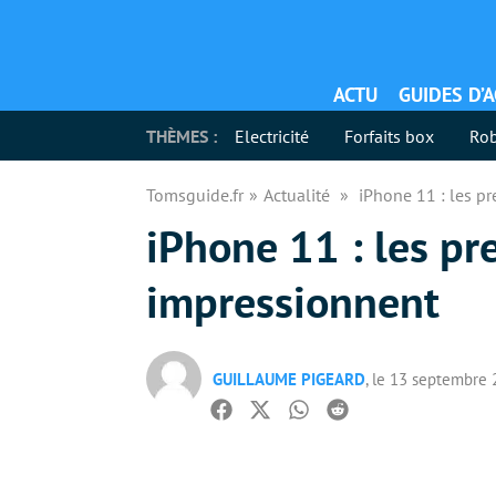
ACTU
GUIDES D’
THÈMES :
Electricité
Forfaits box
Rob
Tomsguide.fr
Actualité
iPhone 11 : les p
iPhone 11 : les p
impressionnent
GUILLAUME PIGEARD
, le 13 septembre
Facebook
Twitter
Whatsapp
Reddit