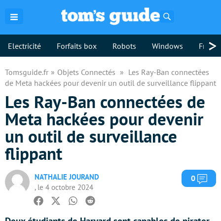
Rechercher
>
Electricité
Forfaits box
Robots
Windows
Freebo
Tomsguide.fr
Objets Connectés
Les Ray-Ban connectées
de Meta hackées pour devenir un outil de surveillance flippant
Les Ray-Ban connectées de
Meta hackées pour devenir
un outil de surveillance
flippant
NATHALIE JOURAND
Com
0
, le 4 octobre 2024
Facebook
Twitter
Whatsapp
Reddit