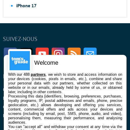
iPhone 17
SUIVEZ-NOUS
Facebook
Twitter
Youtube
Instagram
RSS
Newsletter
Welcome
With our 488
partners
, we wish to store and access information on
ENTREPRISE
À PROPOS
your devices (cookies, pixels in emails, etc.), combine and share
your personal data with our partners, whether collected on this
website or in our emails, already held by some of us, or obtained
Qui sommes nous
La rédaction
later, including in other contexts.
Processing this data (identifiers, browsing, preferences, purchases,
Mentions légales et CGU
Contact
loyalty programs, IP, postal addresses and emails, phone, precise
geolocation, etc.) allows developing and offering you services,
Confidentialité et Cookies
content, commercial offers and ads across your devices and
screens (including by email, post, SMS, phone, audio, and video),
Préférences cookies
personalising them, measuring their performance, and analysing
audiences.
You can "accept all" and withdraw your consent at any time via the