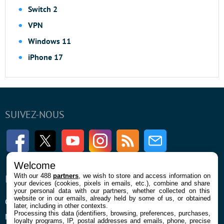
Switch 2
VPN
Windows 11
iPhone 17
SUIVEZ-NOUS
Facebook
Twitter
Youtube
Instagram
RSS
Newsletter
Welcome
With our 488
partners
, we wish to store and access information on
ENTREPRISE
À PROPOS
your devices (cookies, pixels in emails, etc.), combine and share
your personal data with our partners, whether collected on this
website or in our emails, already held by some of us, or obtained
Qui sommes nous
La rédaction
later, including in other contexts.
Processing this data (identifiers, browsing, preferences, purchases,
Mentions légales et CGU
Contact
loyalty programs, IP, postal addresses and emails, phone, precise