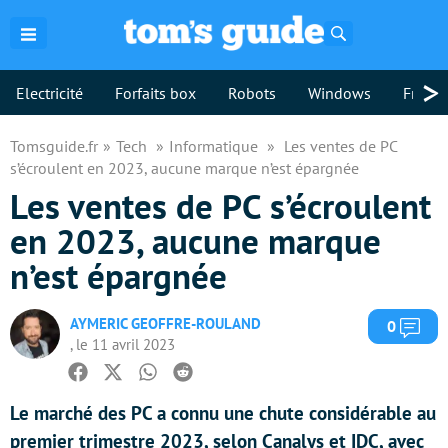
Rechercher
>
Electricité
Forfaits box
Robots
Windows
Freebo
Tomsguide.fr
Tech
Informatique
Les ventes de PC
s’écroulent en 2023, aucune marque n’est épargnée
Les ventes de PC s’écroulent
en 2023, aucune marque
n’est épargnée
AYMERIC GEOFFRE-ROULAND
Com
0
, le 11 avril 2023
Facebook
Twitter
Whatsapp
Reddit
Le marché des PC a connu une chute considérable au
premier trimestre 2023, selon Canalys et IDC, avec