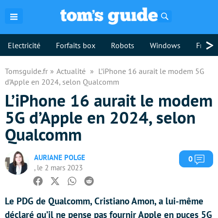
Rechercher
>
Electricité
Forfaits box
Robots
Windows
Freebo
Tomsguide.fr
Actualité
L’iPhone 16 aurait le modem 5G
d’Apple en 2024, selon Qualcomm
L’iPhone 16 aurait le modem
5G d’Apple en 2024, selon
Qualcomm
AURIANE POLGE
Com
0
, le 2 mars 2023
Facebook
Twitter
Whatsapp
Reddit
Le PDG de Qualcomm, Cristiano Amon, a lui-même
déclaré qu’il ne pense pas fournir Apple en puces 5G