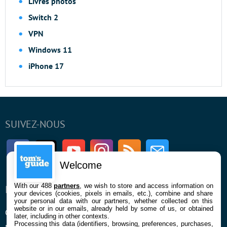
Livres photos
Switch 2
VPN
Windows 11
iPhone 17
SUIVEZ-NOUS
Facebook
Twitter
Youtube
Instagram
RSS
Newsletter
Welcome
With our 488
partners
, we wish to store and access information on
ENTREPRISE
À PROPOS
your devices (cookies, pixels in emails, etc.), combine and share
your personal data with our partners, whether collected on this
website or in our emails, already held by some of us, or obtained
Qui sommes nous
La rédaction
later, including in other contexts.
Processing this data (identifiers, browsing, preferences, purchases,