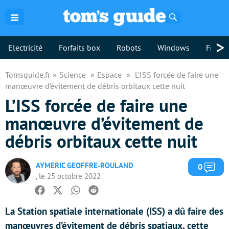
Rechercher
>
Electricité
Forfaits box
Robots
Windows
Freebo
Tomsguide.fr
Science
Espace
L’ISS forcée de faire une
manœuvre d’évitement de débris orbitaux cette nuit
L’ISS forcée de faire une
manœuvre d’évitement de
débris orbitaux cette nuit
AYMERIC GEOFFRE-ROULAND
Com
0
, le 25 octobre 2022
Facebook
Twitter
Whatsapp
Reddit
La Station spatiale internationale (ISS) a dû faire des
manœuvres d’évitement de débris spatiaux, cette