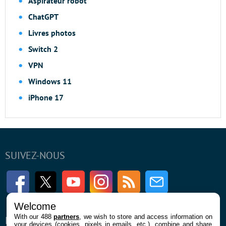
Aspirateur robot
ChatGPT
Livres photos
Switch 2
VPN
Windows 11
iPhone 17
SUIVEZ-NOUS
Facebook
Twitter
Youtube
Instagram
RSS
Newsletter
Welcome
With our 488
partners
, we wish to store and access information on
ENTREPRISE
À PROPOS
your devices (cookies, pixels in emails, etc.), combine and share