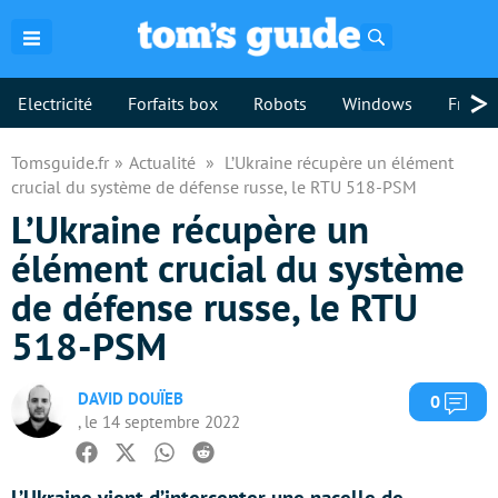
Rechercher
>
Electricité
Forfaits box
Robots
Windows
Freebo
Tomsguide.fr
Actualité
L’Ukraine récupère un élément
crucial du système de défense russe, le RTU 518-PSM
L’Ukraine récupère un
élément crucial du système
de défense russe, le RTU
518-PSM
DAVID DOUÏEB
Com
0
, le 14 septembre 2022
Facebook
Twitter
Whatsapp
Reddit