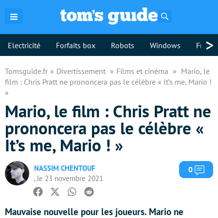
Rechercher
>
Electricité
Forfaits box
Robots
Windows
Freebo
Tomsguide.fr
Divertissement
Films et cinéma
Mario, le
film : Chris Pratt ne prononcera pas le célèbre « It’s me, Mario !
»
Mario, le film : Chris Pratt ne
prononcera pas le célèbre «
It’s me, Mario ! »
NASSIM CHENTOUF
Com
0
, le 23 novembre 2021
Facebook
Twitter
Whatsapp
Reddit
Mauvaise nouvelle pour les joueurs. Mario ne