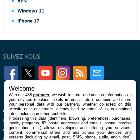
VPN
Windows 11
iPhone 17
SUIVEZ-NOUS
Facebook
Twitter
Youtube
Instagram
RSS
Newsletter
Welcome
With our 488
partners
, we wish to store and access information on
ENTREPRISE
À PROPOS
your devices (cookies, pixels in emails, etc.), combine and share
your personal data with our partners, whether collected on this
website or in our emails, already held by some of us, or obtained
Qui sommes nous
La rédaction
later, including in other contexts.
Processing this data (identifiers, browsing, preferences, purchases,
Mentions légales et CGU
Contact
loyalty programs, IP, postal addresses and emails, phone, precise
geolocation, etc.) allows developing and offering you services,
Confidentialité et Cookies
content, commercial offers and ads across your devices and
screens (including by email, post, SMS, phone, audio, and video),
Préférences cookies