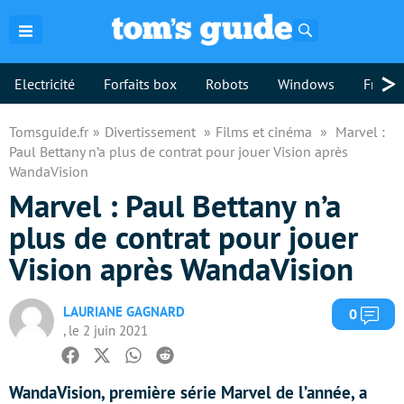
Rechercher
>
Electricité
Forfaits box
Robots
Windows
Freebo
Tomsguide.fr
Divertissement
Films et cinéma
Marvel :
Paul Bettany n’a plus de contrat pour jouer Vision après
WandaVision
Marvel : Paul Bettany n’a
plus de contrat pour jouer
Vision après WandaVision
LAURIANE GAGNARD
Com
0
, le 2 juin 2021
Facebook
Twitter
Whatsapp
Reddit
WandaVision, première série Marvel de l’année, a