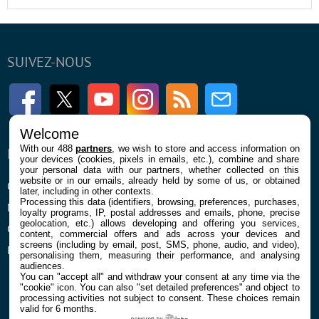
SUIVEZ-NOUS
Facebook
Twitter
Youtube
Instagram
RSS
Newsletter
Welcome
With our 488
partners
, we wish to store and access information on
ENTREPRISE
À PROPOS
your devices (cookies, pixels in emails, etc.), combine and share
your personal data with our partners, whether collected on this
website or in our emails, already held by some of us, or obtained
Qui sommes nous
La rédaction
later, including in other contexts.
Processing this data (identifiers, browsing, preferences, purchases,
Mentions légales et CGU
Contact
loyalty programs, IP, postal addresses and emails, phone, precise
geolocation, etc.) allows developing and offering you services,
Confidentialité et Cookies
content, commercial offers and ads across your devices and
screens (including by email, post, SMS, phone, audio, and video),
Préférences cookies
personalising them, measuring their performance, and analysing
audiences.
You can "accept all" and withdraw your consent at any time via the
"cookie" icon
. You can also "set detailed preferences" and object to
processing activities not subject to consent. These choices remain
valid for 6 months.
powered by