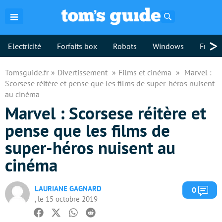
Rechercher
>
Electricité
Forfaits box
Robots
Windows
Freebo
Tomsguide.fr
Divertissement
Films et cinéma
Marvel :
Scorsese réitère et pense que les films de super-héros nuisent
au cinéma
Marvel : Scorsese réitère et
pense que les films de
super-héros nuisent au
cinéma
LAURIANE GAGNARD
Com
0
, le 15 octobre 2019
Facebook
Twitter
Whatsapp
Reddit